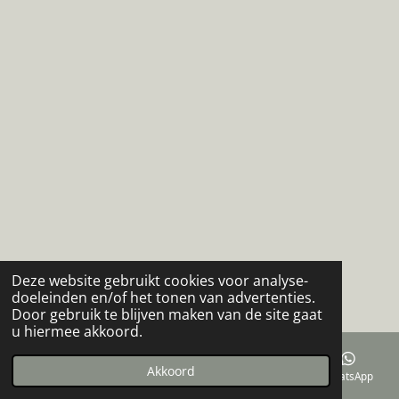
Deze website gebruikt cookies voor analyse-
doeleinden en/of het tonen van advertenties.
Door gebruik te blijven maken van de site gaat
u hiermee akkoord.
Akkoord
E-mailadres
Telefoonnummer
Facebook
WhatsApp