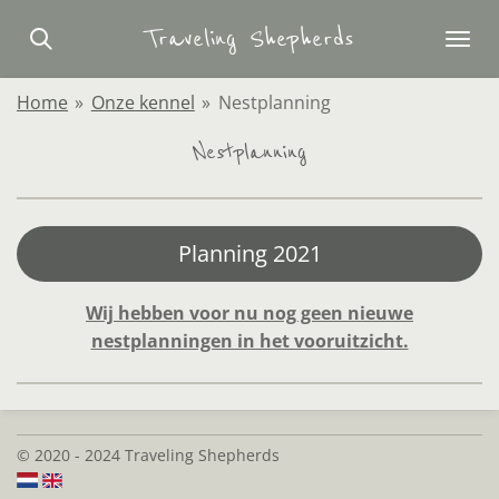
Ga
Traveling Shepherds
direct
naar
Home
»
Onze kennel
»
Nestplanning
de
hoofdinhoud
Nestplanning
Planning 2021
Wij hebben voor nu nog geen nieuwe
nestplanningen in het vooruitzicht.
© 2020 - 2024 Traveling Shepherds